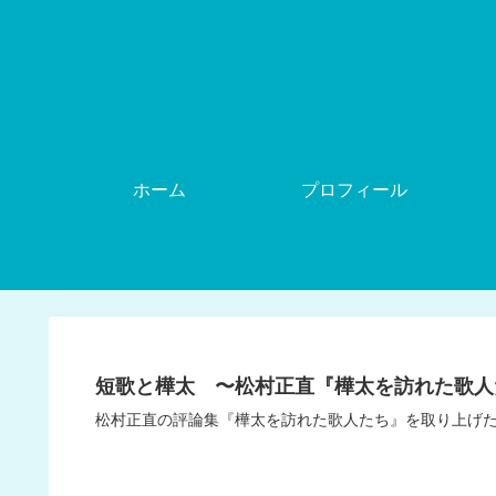
ホーム
プロフィール
短歌と樺太 〜松村正直『樺太を訪れた歌人
松村正直の評論集『樺太を訪れた歌人たち』を取り上げ