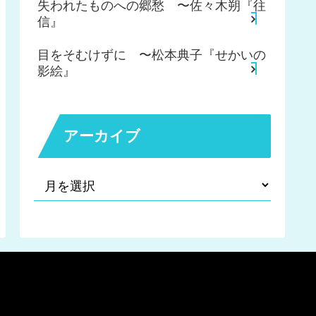
失われたものへの郷愁 〜佐々木朔『往
信』
目をそむけずに 〜松本典子『せかいの
影絵』
アーカイブ