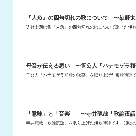
『人魚』の四句切れの歌について 〜染野太
染野太朗歌集『人魚』の四句切れの歌について論じた短
母音が伝える思い 〜笹公人『ハナモゲラ和
笹公人『ハナモゲラ和歌の誘惑』を取り上げた短歌時評
「意味」と「音楽」 〜寺井龍哉「歌論夜話
寺井龍哉「歌論夜話」を取り上げた短歌時評です。短歌