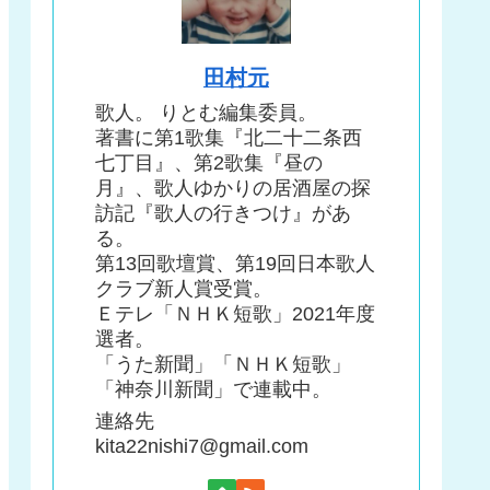
田村元
歌人。 りとむ編集委員。
著書に第1歌集『北二十二条西
七丁目』、第2歌集『昼の
月』、歌人ゆかりの居酒屋の探
訪記『歌人の行きつけ』があ
る。
第13回歌壇賞、第19回日本歌人
クラブ新人賞受賞。
Ｅテレ「ＮＨＫ短歌」2021年度
選者。
「うた新聞」「ＮＨＫ短歌」
「神奈川新聞」で連載中。
連絡先
kita22nishi7@gmail.com