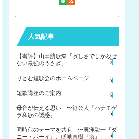
人気記事
【書評】山田航歌集『寂しさでしか殺せ
ない最強のうさぎ』
りとむ短歌会のホームページ
短歌講座のご案内
母音が伝える思い 〜笹公人『ハナモゲ
ラ和歌の誘惑』
同時代のテーマを共有 〜貝澤駿一『ダ
ニー・ボーイ』、嵯峨直樹『塔』