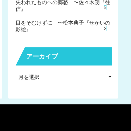
失われたものへの郷愁 〜佐々木朔『往
信』
目をそむけずに 〜松本典子『せかいの
影絵』
アーカイブ