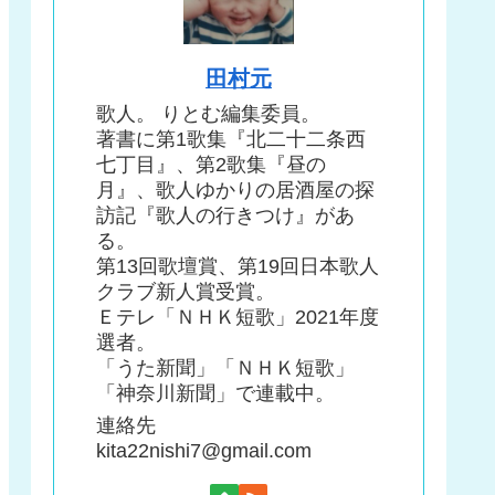
田村元
歌人。 りとむ編集委員。
著書に第1歌集『北二十二条西
七丁目』、第2歌集『昼の
月』、歌人ゆかりの居酒屋の探
訪記『歌人の行きつけ』があ
る。
第13回歌壇賞、第19回日本歌人
クラブ新人賞受賞。
Ｅテレ「ＮＨＫ短歌」2021年度
選者。
「うた新聞」「ＮＨＫ短歌」
「神奈川新聞」で連載中。
連絡先
kita22nishi7@gmail.com