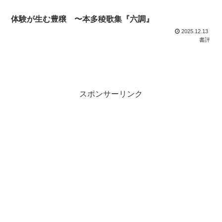
体験が生む豊穣 〜本多稜歌集『六調』
2025.12.13
書評
スポンサーリンク