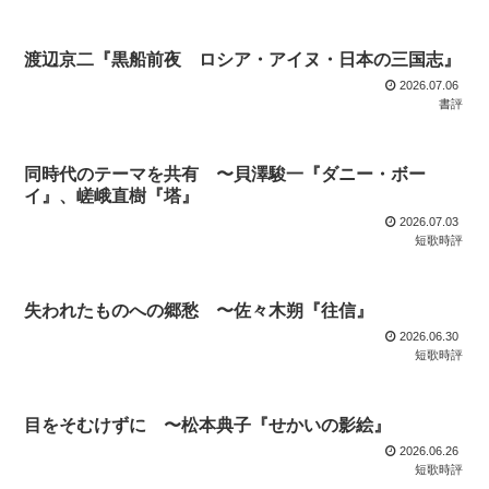
渡辺京二『黒船前夜 ロシア・アイヌ・日本の三国志』
2026.07.06
書評
同時代のテーマを共有 〜貝澤駿一『ダニー・ボー
イ』、嵯峨直樹『塔』
2026.07.03
短歌時評
失われたものへの郷愁 〜佐々木朔『往信』
2026.06.30
短歌時評
目をそむけずに 〜松本典子『せかいの影絵』
2026.06.26
短歌時評